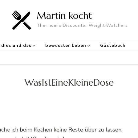
Martin kocht
Thermomix Discounter Weight Watchers
dies und das
bewusster Leben
Gästebuch
WasIstEineKleineDose
uche ich beim Kochen keine Reste über zu lassen.