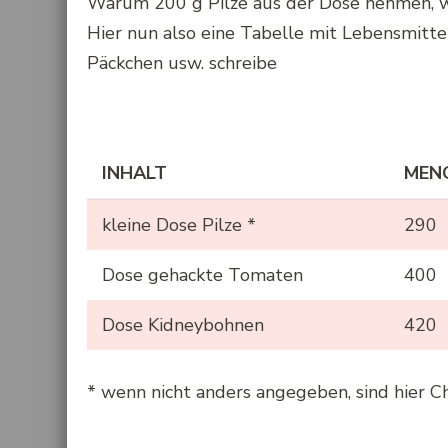
Warum 200 g Pilze aus der Dose nehmen, w
Hier nun also eine Tabelle mit Lebensmittel,
Päckchen usw. schreibe
INHALT
MENG
kleine Dose Pilze *
290
Dose gehackte Tomaten
400
Dose Kidneybohnen
420
* wenn nicht anders angegeben, sind hier C